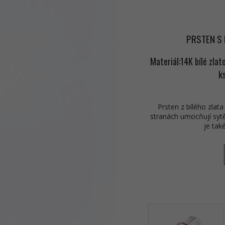
PRSTEN S 
Materiál:14K bílé zlat
ks
Prsten z bílého zlat
stranách umocňují syt
je tak