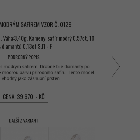
MODRÝM SAFÍREM VZOR Č. 0129
o, Váha:3,40g, Kameny: safír modrý 0,57ct, 10
 diamantů 0,13ct S.I1 - F
PODROBNÝ POPIS
a s modrým safírem. Drobné bílé diamanty po
ě modrou barvu přírodního safíru. Tento model
é vhodný jako zásnubní prsten.
CENA: 39 670 ,- KČ
DALŠÍ Z VARIANT