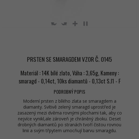
PRSTEN SE SMARAGDEM VZOR Č. 0145
Materiál : 14K bílé zlato, Váha : 3,65g, Kameny :
smaragd - 0,14ct, 10ks diamantů - 0,13ct S.I1 - F
PODROBNÝ POPIS
Moderní prsten z bílého zlata se smaragdem a
diamanty. Svítivě zelený smaragd uprostřed je
zasazený mezi dvěma rovnými plochami tak, aby co
nejvíce vynikl,ale zároveň je chráněný zboku. Deset
drobných diamantů po stranách tvoří čistou rovnou
linii a svým třpytem umocňují barvu smaragdu.